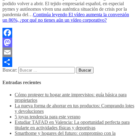
podido volver a abrir. El tejido empresarial español, en especial
pymes y autónomos viven una auténtica situación de crisis por la
pandemia del…
Continúa leyendo
El vídeo aumenta la conversión
un 86%, ¿por qué no tienes aún un vídeo corporativo?
Facebook
Mastodon
Email
Buscar:
Compartir
Entradas recientes
Cómo proteger tu hogar ante imprevistos: guía básica para
propietarios
La nueva forma de ahorrar en tus productos: Comprando lotes
y devoluciones
5 joyas tendencia para este verano
Estudiar TAFAD en Valencia: La oportunidad perfecta para
titularte en actividades físicas y deportivas
Smarthome y hogares del futuro: compromiso con la