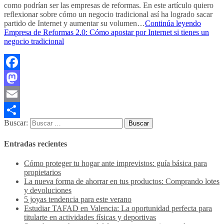
como podrían ser las empresas de reformas. En este artículo quiero
reflexionar sobre cómo un negocio tradicional así ha logrado sacar
partido de Internet y aumentar su volumen…
Continúa leyendo
Empresa de Reformas 2.0: Cómo apostar por Internet si tienes un
negocio tradicional
Facebook
Mastodon
Email
Buscar:
Compartir
Entradas recientes
Cómo proteger tu hogar ante imprevistos: guía básica para
propietarios
La nueva forma de ahorrar en tus productos: Comprando lotes
y devoluciones
5 joyas tendencia para este verano
Estudiar TAFAD en Valencia: La oportunidad perfecta para
titularte en actividades físicas y deportivas