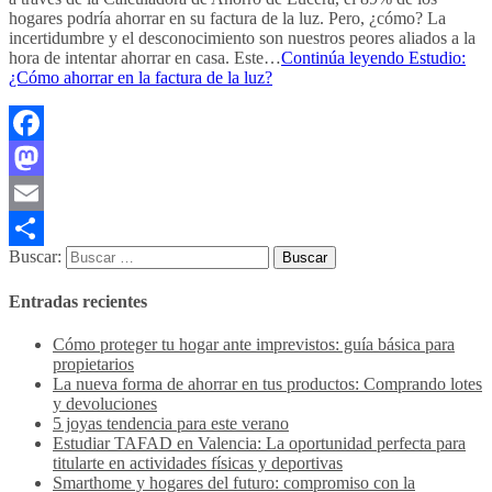
hogares podría ahorrar en su factura de la luz. Pero, ¿cómo? La
incertidumbre y el desconocimiento son nuestros peores aliados a la
hora de intentar ahorrar en casa. Este…
Continúa leyendo
Estudio:
¿Cómo ahorrar en la factura de la luz?
Facebook
Mastodon
Email
Buscar:
Compartir
Entradas recientes
Cómo proteger tu hogar ante imprevistos: guía básica para
propietarios
La nueva forma de ahorrar en tus productos: Comprando lotes
y devoluciones
5 joyas tendencia para este verano
Estudiar TAFAD en Valencia: La oportunidad perfecta para
titularte en actividades físicas y deportivas
Smarthome y hogares del futuro: compromiso con la