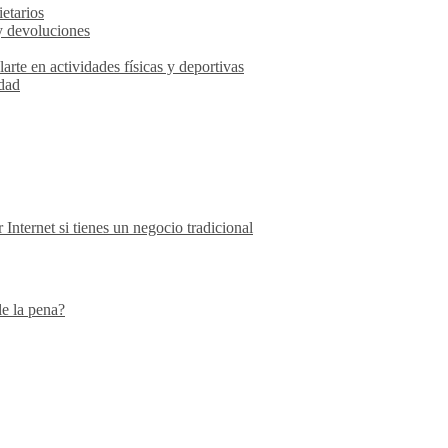
etarios
y devoluciones
rte en actividades físicas y deportivas
idad
nternet si tienes un negocio tradicional
le la pena?