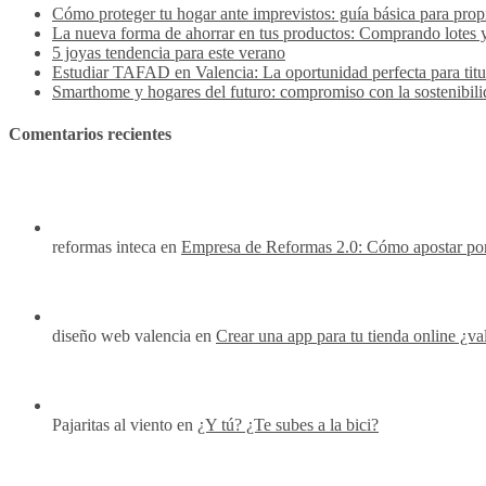
Cómo proteger tu hogar ante imprevistos: guía básica para propi
La nueva forma de ahorrar en tus productos: Comprando lotes 
5 joyas tendencia para este verano
Estudiar TAFAD en Valencia: La oportunidad perfecta para titula
Smarthome y hogares del futuro: compromiso con la sostenibil
Comentarios recientes
reformas inteca en
Empresa de Reformas 2.0: Cómo apostar por I
diseño web valencia en
Crear una app para tu tienda online ¿va
Pajaritas al viento en
¿Y tú? ¿Te subes a la bici?